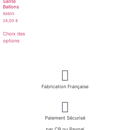
Santé
Ballons
Note
24,00
€
5.00
sur 5
Choix des
options
Fabrication Française
Paiement Sécurisé
par CB ou Paypal