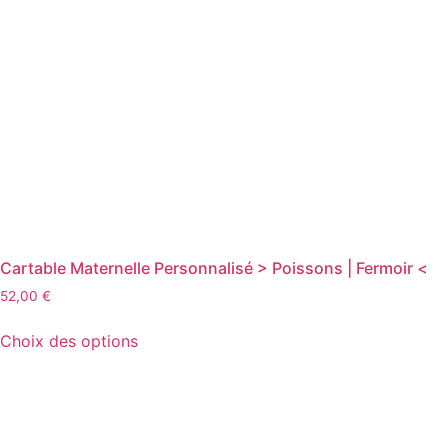
variations.
Les
options
peuvent
être
choisies
sur
la
page
du
produit
Cartable Maternelle Personnalisé > Poissons | Fermoir <
52,00
€
Ce
Choix des options
produit
a
plusieurs
variations.
Les