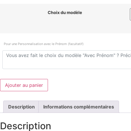
Choix du modèle
Pour une Personnalisation avec le Prénom (facultatif)
quantité
Ajouter au panier
de
Cartable
Maternelle
Personnalisé
>
Description
Informations complémentaires
Fleur
Rose
|
Description
Fermoir