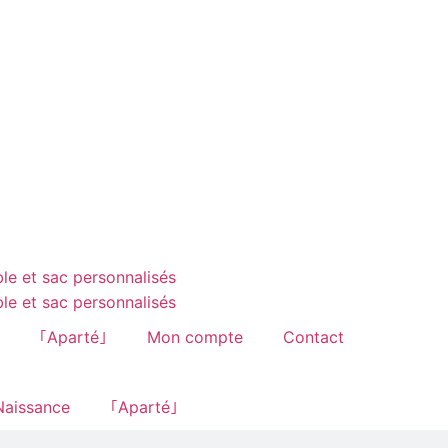
｢Aparté｣
Mon compte
Contact
aissance
｢Aparté｣