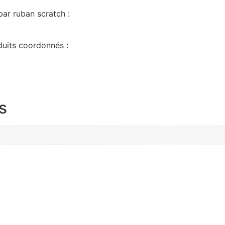
ar ruban scratch :
uits coordonnés :
s