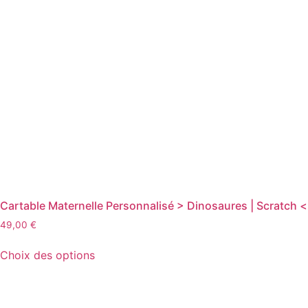
Cartable Maternelle Personnalisé > Dinosaures | Scratch <
49,00
€
Ce
Choix des options
produit
a
plusieurs